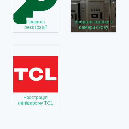
Правила
Забрати техніку з
реєстрації
камери схову
Реєстрація
напівпрому TCL