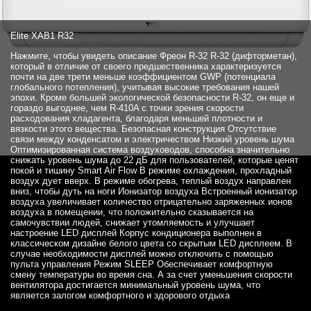
Elite XAB1 R32
Нажмите, чтобы увидеть описание Фреон R-32 R-32 (дифторметан),
который в отличие от своего предшественника характеризуется
почти на две трети меньше коэффициентом GWP (потенциала
глобального потепления), учитывая высокие требования нашей
эпохи. Кроме большей экологической безопасности R-32, он еще и
гораздо выгоднее, чем R-410A с точки зрения скорости
расходования хладагента, благодаря меньшей плотности и
вязкости этого вещества. Безопасная конструкция Отсутствие
связи между конденсатом и электричеством Низкий уровень шума
Оптимизированная система воздуховодов, способна значительно
снижать уровень шума до 22 дБ для пользователей, которые ценят
покой и тишину Smart Air Flow В режиме охлаждения, прохладный
воздух дует вверх. В режиме обогрева, теплый воздух направлен
вниз, чтобы дуть на ноги Ионизатор воздуха Встроенный ионизатор
воздуха увеличивает количество отрицательно заряженных ионов
воздуха в помещении, что положительно сказывается на
самочувствии людей, снижает утомляемость и улучшает
настроение LED дисплей Корпус кондиционера выполнен в
классическом дизайне белого цвета со скрытым LED дисплеем. В
случае необходимости дисплей можно отключить с помощью
пульта управления Режим SLEEP Обеспечивает комфортную
смену температуры во время сна. А за счет уменьшения скорости
вентилятора достигается минимальный уровень шума, что
является залогом комфортного и здорового отдыха