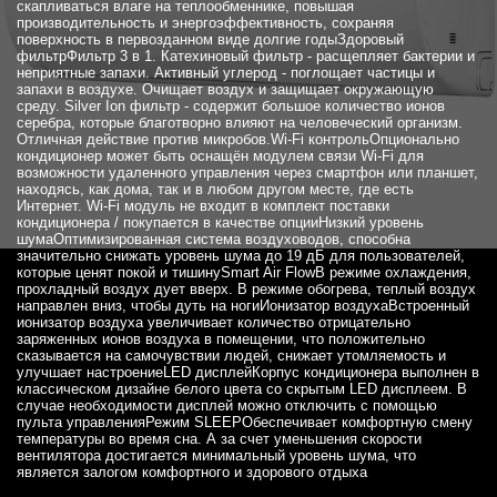
скапливаться влаге на теплообменнике, повышая
производительность и энергоэффективность, сохраняя
поверхность в первозданном виде долгие годыЗдоровый
фильтрФильтр 3 в 1. Катехиновый фильтр - расщепляет бактерии и
неприятные запахи. Активный углерод - поглощает частицы и
запахи в воздухе. Очищает воздух и защищает окружающую
среду. Silver Ion фильтр - содержит большое количество ионов
серебра, которые благотворно влияют на человеческий организм.
Отличная действие против микробов.Wi-Fi контрольОпционально
кондиционер может быть оснащён модулем связи Wi-Fi для
возможности удаленного управления через смартфон или планшет,
находясь, как дома, так и в любом другом месте, где есть
Интернет. Wi-Fi модуль не входит в комплект поставки
кондиционера / покупается в качестве опцииНизкий уровень
шумаОптимизированная система воздуховодов, способна
значительно снижать уровень шума до 19 дБ для пользователей,
которые ценят покой и тишинуSmart Air FlowВ режиме охлаждения,
прохладный воздух дует вверх. В режиме обогрева, теплый воздух
направлен вниз, чтобы дуть на ногиИонизатор воздухаВстроенный
ионизатор воздуха увеличивает количество отрицательно
заряженных ионов воздуха в помещении, что положительно
сказывается на самочувствии людей, снижает утомляемость и
улучшает настроениеLED дисплейКорпус кондиционера выполнен в
классическом дизайне белого цвета со скрытым LED дисплеем. В
случае необходимости дисплей можно отключить с помощью
пульта управленияРежим SLEEPОбеспечивает комфортную смену
температуры во время сна. А за счет уменьшения скорости
вентилятора достигается минимальный уровень шума, что
является залогом комфортного и здорового отдыха