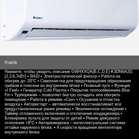
Praktik
Нажмите, чтобы увидеть описание GWHXXQA(B,C,D,E)-K3DNNA2G
[2,2-6,7кВт] • R410 • Электростатический фильтр • Работа на
обогрев до -20°С • Самоочистка для предотвращения образования
грибков и плесени во внутреннем блоке • Плавный пуск • Функция
«I Feel» • Генератор Cold Plazma • Покрытие теплообменника Blue
Fin • Турборежим – позволяет быстро охладить или обогреть
помещение • Работа в режиме «Сон» • Осушение и отчистка
воздуха • Авторестарт – автоматически восстанавливает все
предустановленные ранее режимы • Экономичное охлаждение •
Таймер отложенного включения и отключения кондиционера •
Блокировка пульта для защиты от детей • Режим дежурного
отопления +8°С • Авторазморозка – интеллектуальная система
оттайки наружного блока. • 4 скорости вращения вентилятора
внутреннего блока